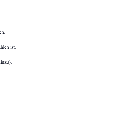
en.
len ist.
inzu).