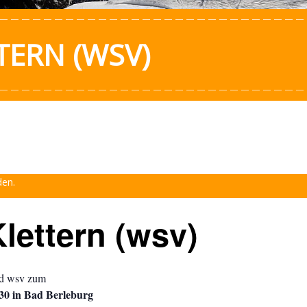
TERN (WSV)
den.
lettern (wsv)
nd wsv zum
:30 in Bad Berleburg