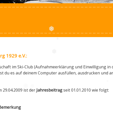
❅
❅
g 1929 e.V.:
❅
schaft im Ski-Club (Aufnahmeerklärung und Einwilligung in
st du es auf deinem Computer ausfüllen, ausdrucken und a
❅
29.04.2009 ist der
Jahresbeitrag
seit 01.01.2010 wie folgt:
❅
❅
Bemerkung