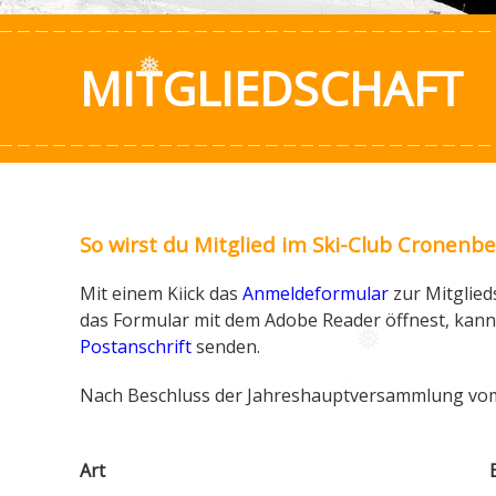
MITGLIEDSCHAFT
❅
So wirst du Mitglied im Ski-Club Cronenber
Mit einem Klick das
Anmeldeformular
zur Mitglied
❅
das Formular mit dem Adobe Reader öffnest, kann
Postanschrift
senden.
❅
Nach Beschluss der Jahreshauptversammlung vom 
Art