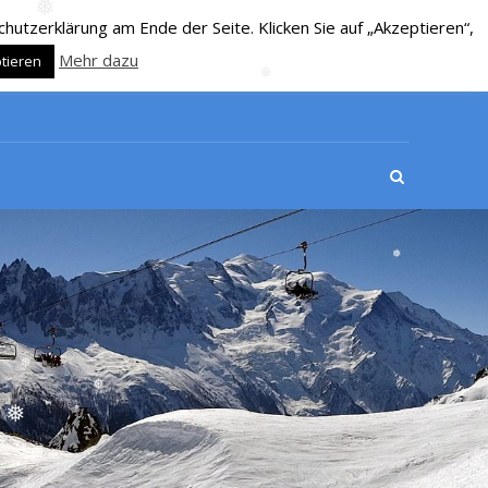
❅
❅
utzerklärung am Ende der Seite. Klicken Sie auf „Akzeptieren“,
Mehr dazu
tieren
❅
❅
❅
❅
❅