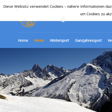
Diese Website verwendet Cookies – nähere Informationen dazu u
SKI-CLUB CRONENBE
❅
❅
um Cookies zu akz
❅
❅
❅
❅
Home
Verein
Wintersport
Ganzjahressport
Ve
❅
❅