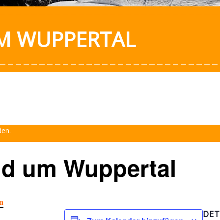
UM WUPPERTAL
den.
nd um Wuppertal
n
DET