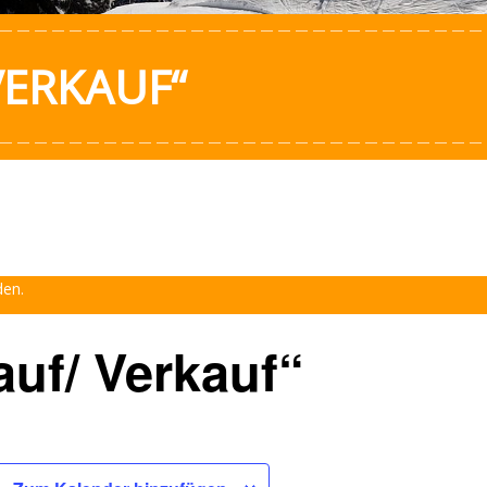
VERKAUF“
den.
uf/ Verkauf“