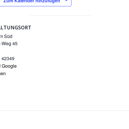
Zum Kalender hinzufügen
ALTUNGSORT
um Süd
ng-Weg 45
,
42349
d
Google
gen