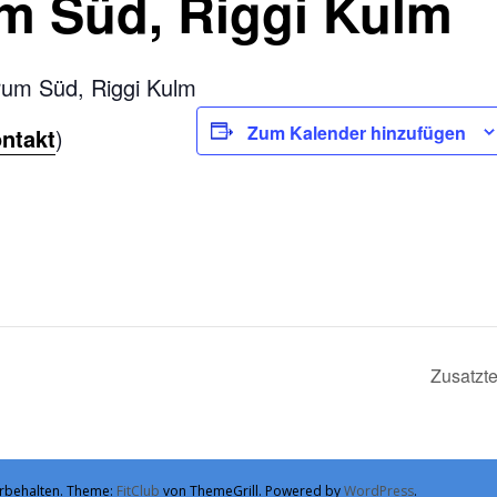
m Süd, Riggi Kulm
trum Süd, Riggi Kulm
Zum Kalender hinzufügen
ntakt
)
Zusatzt
vorbehalten. Theme:
FitClub
von ThemeGrill. Powered by
WordPress
.