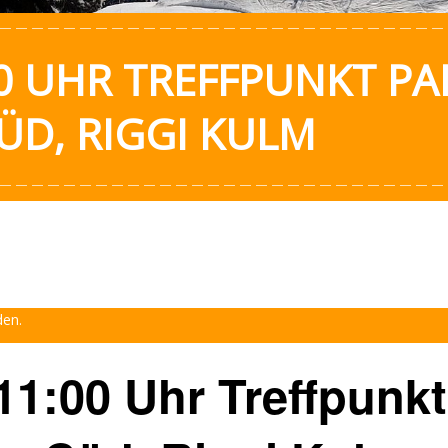
 UHR TREFFPUNKT PA
D, RIGGI KULM
den.
1:00 Uhr Treffpunkt