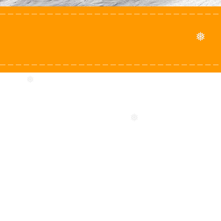
❅
❅
❅