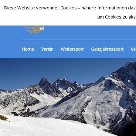
Diese Website verwendet Cookies – nähere Informationen dazu u
SKI-CLUB CRONENBE
um Cookies zu akz
❅
Home
Verein
Wintersport
Ganzjahressport
Ve
❅
❅
❅