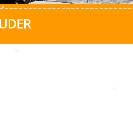
❅
❅
AUDER
❅
❅