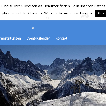
nd zu Ihren Rechten als Benutzer finden Sie in unserer Datensch
RG 1929 e.V.
Ski, Snowboard und mehr…
eptieren und direkt unsere Website besuchen zu können.
Akzep
❅
❅
❅
❅
ranstaltungen
Event-Kalender
Kontakt
❅
❅