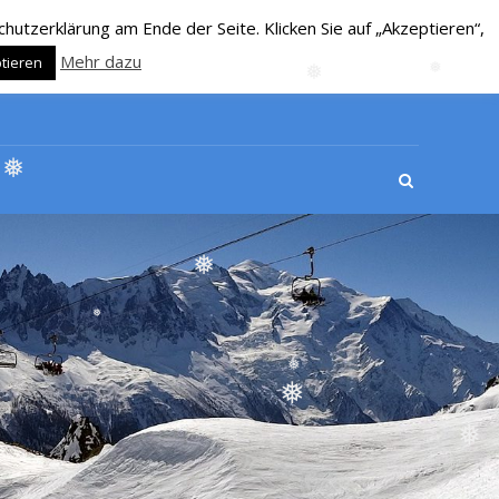
❅
utzerklärung am Ende der Seite. Klicken Sie auf „Akzeptieren“,
Mehr dazu
tieren
❅
❅
❅
❅
❅
❅
❅
❅